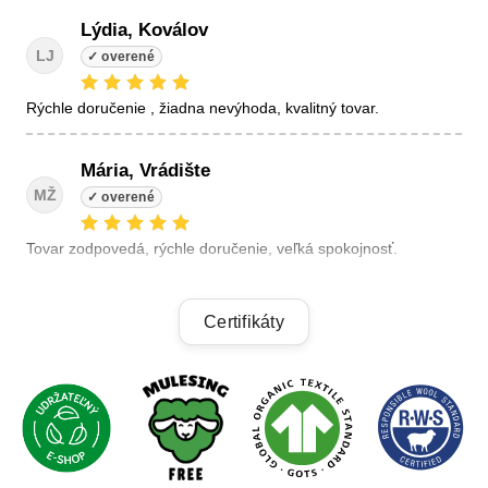
Lýdia, Koválov
LJ
Rýchle doručenie , žiadna nevýhoda, kvalitný tovar.
Mária, Vrádište
MŽ
Tovar zodpovedá, rýchle doručenie, veľká spokojnosť.
Linda, Veľký Krtíš
Certifikáty
LK
+ kvalitné výrobky, + výhodné ceny, +rýchle dodanie.
Alzbeta, Zatin
AB