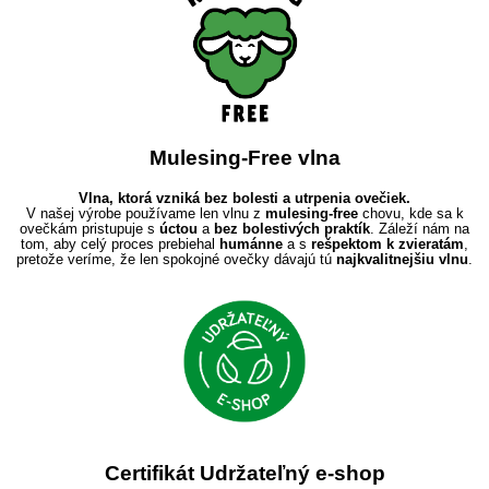
Mulesing-Free vlna
Vlna, ktorá vzniká bez bolesti a utrpenia ovečiek.
V našej výrobe používame len vlnu z
mulesing-free
chovu, kde sa k
ovečkám pristupuje s
úctou
a
bez bolestivých praktík
. Záleží nám na
tom, aby celý proces prebiehal
humánne
a s
rešpektom k zvieratám
,
pretože veríme, že len spokojné ovečky dávajú tú
najkvalitnejšiu vlnu
.
Certifikát Udržateľný e-shop