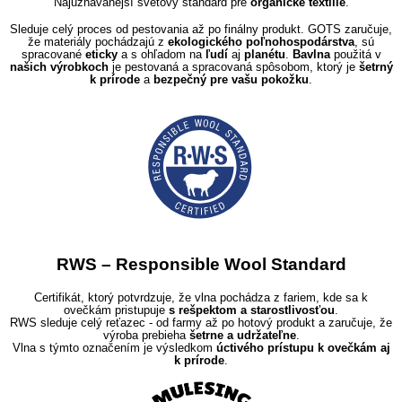
Najuznávanejší svetový štandard pre
organické textílie
.
Sleduje celý proces od pestovania až po finálny produkt. GOTS zaručuje,
že materiály pochádzajú z
ekologického poľnohospodárstva
, sú
spracované
eticky
a s ohľadom na
ľudí
aj
planétu
.
Bavlna
použitá v
našich výrobkoch
je pestovaná a spracovaná spôsobom, ktorý je
šetrný
k prírode
a
bezpečný pre vašu pokožku
.
RWS – Responsible Wool Standard
Certifikát, ktorý potvrdzuje, že vlna pochádza z fariem, kde sa k
ovečkám pristupuje
s rešpektom a starostlivosťou
.
RWS sleduje celý reťazec - od farmy až po hotový produkt a zaručuje, že
výroba prebieha
šetrne a udržateľne
.
Vlna s týmto označením je výsledkom
úctivého prístupu k ovečkám aj
k prírode
.