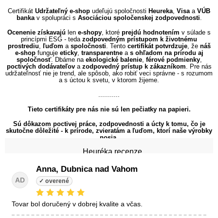
Certifikát
Udržateľný e-shop
udeľujú spoločnosti
Heureka
,
Visa
a
VÚB
banka
v spolupráci s
Asociáciou spoločenskej zodpovednosti
.
Ocenenie
získavajú
len
e-shopy
, ktoré
prejdú hodnotením
v súlade s
princípmi ESG - teda
zodpovedným prístupom k životnému
prostrediu
,
ľuďom
a
spoločnosti
. Tento
certifikát potvrdzuje
, že
náš
e-shop
funguje
eticky
,
transparentne
a
s
ohľadom na prírodu aj
spoločnosť
. Dbáme na
ekologické balenie
,
férové podmienky
,
poctivých dodávateľov
a
zodpovedný prístup k zákazníkom
. Pre nás
udržateľnosť nie je trend, ale spôsob, ako robiť veci správne - s rozumom
a s úctou k svetu, v ktorom žijeme.
...........
Tieto certifikáty pre nás nie sú len pečiatky na papieri.
Sú dôkazom poctivej práce, zodpovednosti a úcty k tomu, čo je
skutočne dôležité - k prírode, zvieratám a ľuďom, ktorí naše výrobky
nosia.
Heuréka recenze
Anna, Dubnica nad Vahom
AD
tovar bol doručený v dobrej kvalite a včas.