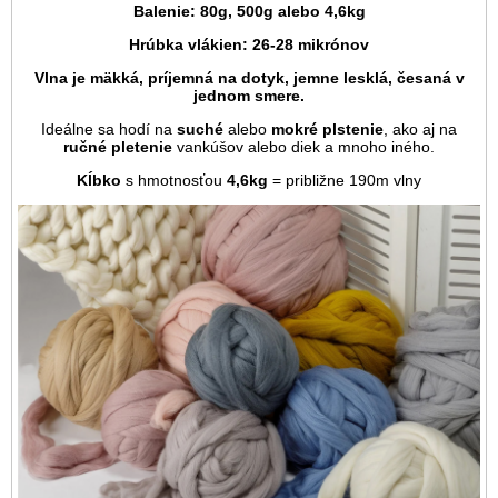
Balenie: 80g, 500g alebo 4,6kg
Hrúbka vlákien: 26-28 mikrónov
Vlna je mäkká, príjemná na dotyk, jemne lesklá, česaná v
jednom smere.
Ideálne sa hodí na
suché
alebo
mokré plstenie
, ako aj na
ručné
pletenie
vankúšov alebo diek a mnoho iného.
Kĺbko
s hmotnosťou
4,6kg
= približne 190m vlny