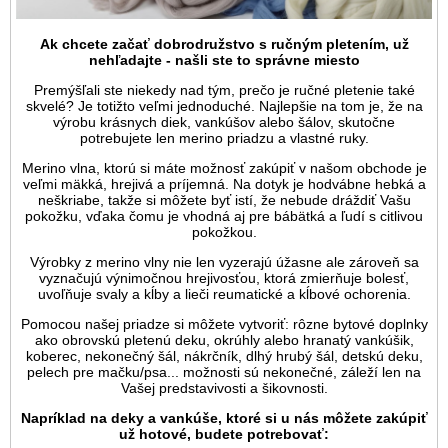
Ak chcete začať dobrodružstvo s ručným pletením, už
nehľadajte - našli ste to správne miesto
Premýšľali ste niekedy nad tým, prečo je ručné pletenie také
skvelé? Je totižto veľmi jednoduché. Najlepšie na tom je, že na
výrobu krásnych diek, vankúšov alebo šálov, skutočne
potrebujete len merino priadzu a vlastné ruky.
Merino vlna, ktorú si máte možnosť zakúpiť v našom obchode je
veľmi mäkká, hrejivá a príjemná. Na dotyk je hodvábne hebká a
neškriabe, takže si môžete byť istí, že nebude dráždiť Vašu
pokožku, vďaka čomu je vhodná aj pre bábätká a ľudí s citlivou
pokožkou.
Výrobky z merino vlny nie len vyzerajú úžasne ale zároveň sa
vyznačujú výnimočnou hrejivosťou, ktorá zmierňuje bolesť,
uvoľňuje svaly a kĺby a lieči reumatické a kĺbové ochorenia.
Pomocou našej priadze si môžete vytvoriť: rôzne bytové doplnky
ako obrovskú pletenú deku, okrúhly alebo hranatý vankúšik,
koberec, nekonečný šál, nákrčník, dlhý hrubý šál, detskú deku,
pelech pre mačku/psa... možnosti sú nekonečné, záleží len na
Vašej predstavivosti a šikovnosti.
Napríklad na deky a vankúše, ktoré si u nás môžete zakúpiť
už hotové, budete potrebovať: