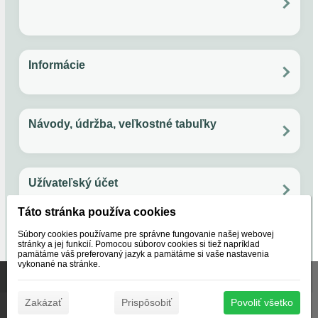
Overený zákazník
?
Po - Pia: 11:00 - 17:00
Email: papuckaren@gmail.com
Facebook
Instagram
Rýchlosť.
Informácie
Andrea, Gbely
Všetko o nákupe
Ochrana súkromia
Obchodné podmienky
Vernostný program
AĎ
Návody, údržba, veľkostné tabuľky
Rýchlo dodané výborná komunikácia.
Údržba ovčej vlny
Ako používať guličky do sušičky na bielizeň
Veľkostná tabuľka - papuče
Veľkostná tabuľka - svetre
Užívateľský účet
Fero, Bratislava
FS
Táto stránka používa cookies
Objednávky
Nastavenie účtu
Reklamácie
Obľúbené
rychlo.
Súbory cookies používame pre správne fungovanie našej webovej
O nás
stránky a jej funkcií. Pomocou súborov cookies si tiež napríklad
pamätáme váš preferovaný jazyk a pamätáme si vaše nastavenia
vykonané na stránke.
Naše značky
Certifikáty
Lubica, Partizánske
Táto stránka používa súbory cookies, ktoré nám pomáhajú
O nás
poskytovať služby. Používaním našich služieb vyjadrujete
LŽ
✖
Zakázať
Prispôsobiť
Povoliť všetko
súhlas s používaním súborov cookies.
Viac informácií
© Papučkáreň s.r.o. 2020 - 2026 |
Prihlásiť