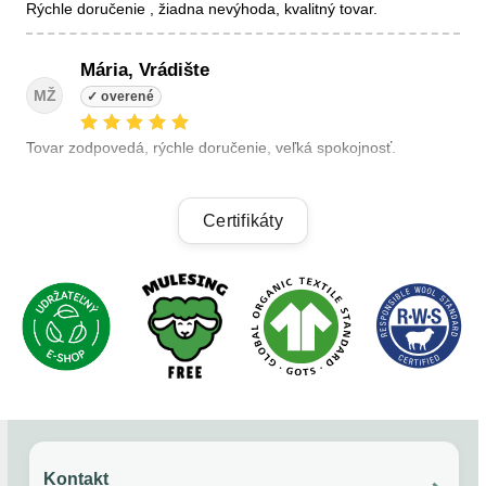
Rýchle doručenie , žiadna nevýhoda, kvalitný tovar.
Mária, Vrádište
MŽ
Tovar zodpovedá, rýchle doručenie, veľká spokojnosť.
Linda, Veľký Krtíš
Certifikáty
LK
+ kvalitné výrobky, + výhodné ceny, +rýchle dodanie.
Alzbeta, Zatin
AB
Odporucam.
Kontakt