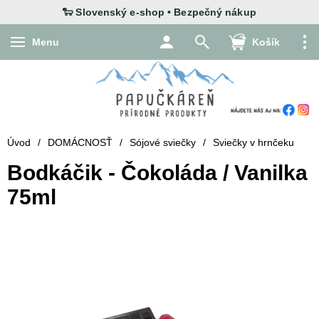
Menu
Košík
Úvod
/
DOMÁCNOSŤ
/
Sójové sviečky
/
Sviečky v hrnčeku
Bodkáčik - Čokoláda / Vanilka
75ml