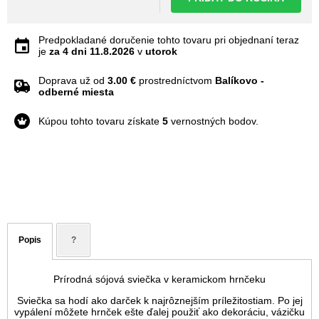
Predpokladané doručenie tohto tovaru pri objednaní teraz
je
za 4 dni
11.8.2026
v
utorok
Doprava už od
3.00 €
prostredníctvom
Balíkovo -
odberné miesta
Kúpou tohto tovaru získate
5
vernostných bodov.
Popis
?
Prírodná sójová sviečka v keramickom hrnčeku
Sviečka sa hodí ako darček k najrôznejším príležitostiam. Po jej
vypálení môžete hrnček ešte ďalej použiť ako dekoráciu, vázičku