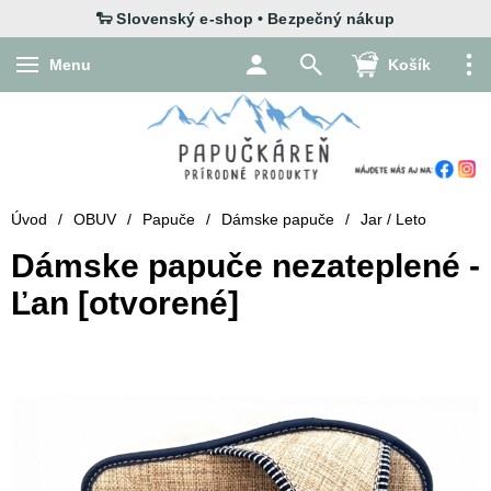
Menu
Košík
Úvod
/
OBUV
/
Papuče
/
Dámske papuče
/
Jar / Leto
Dámske papuče nezateplené -
Ľan [otvorené]