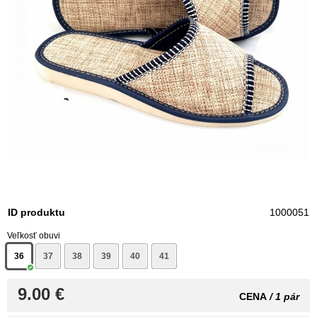
ID produktu
1000051
Veľkosť obuvi
36
37
38
39
40
41
9.00 €
CENA
/ 1 pár