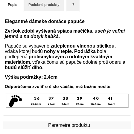
Popis
Podobné produkty
?
Elegantné dámske domáce papuče
Zvršok zdobí vyšívaná spiaca mačička, u
seň je veľmi
jemná a na dotyk hebká.
Papuče sú vybavené
zateplenou vlnenou stielkou
,
vďaka ktorej budú
nohy v teple
.
Podrážka
bola
podlepená
protišmykovým a odolným kvalitným
materiálom
, vďaka čomu sú papuče odolné proti oderu a
budú slúžiť dlho
.
Výška podrážky: 2,4cm
Odporúčame zvoliť o číslo väčšie, než bežne nosíte.
Parametre produktu