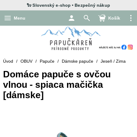
Menu
Košík
Úvod
/
OBUV
/
Papuče
/
Dámske papuče
/
Jeseň / Zima
Domáce papuče s ovčou
vlnou - spiaca mačička
[dámske]