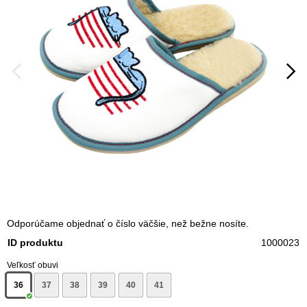
Odporúčame objednať o číslo väčšie, než bežne nosíte.
ID produktu
1000023
Veľkosť obuvi
36
37
38
39
40
41