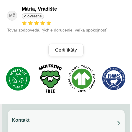
Mária, Vrádište
MŽ
Tovar zodpovedá, rýchle doručenie, veľká spokojnosť.
Linda, Veľký Krtíš
Certifikáty
LK
+ kvalitné výrobky, + výhodné ceny, +rýchle dodanie.
Alzbeta, Zatin
AB
Odporucam.
Kontakt
Overený zákazník
?