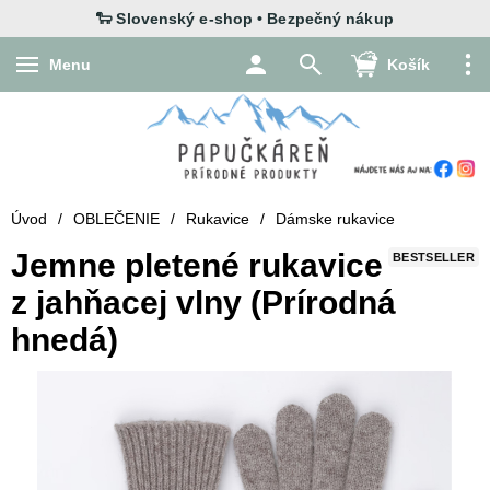
Menu
Košík
Úvod
/
OBLEČENIE
/
Rukavice
/
Dámske rukavice
Jemne pletené rukavice
BESTSELLER
z jahňacej vlny (Prírodná
hnedá)