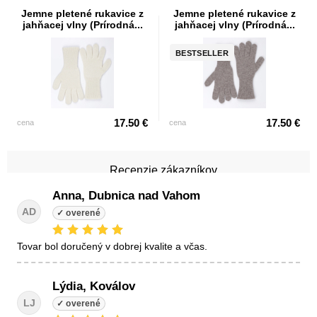
Jemne pletené rukavice z
Jemne pletené rukavice z
jahňacej vlny (Prírodná...
jahňacej vlny (Prírodná...
BESTSELLER
17.50 €
17.50 €
cena
cena
Recenzie zákazníkov
Anna, Dubnica nad Vahom
AD
tovar bol doručený v dobrej kvalite a včas.
Lýdia, Koválov
LJ