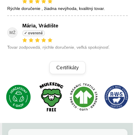
Rýchle doručenie , žiadna nevýhoda, kvalitný tovar.
Mária, Vrádište
MŽ
Tovar zodpovedá, rýchle doručenie, veľká spokojnosť.
Linda, Veľký Krtíš
Certifikáty
LK
+ kvalitné výrobky, + výhodné ceny, +rýchle dodanie.
Alzbeta, Zatin
AB
Odporucam.