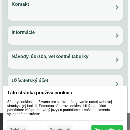
Kontakt
Overený zákazník
?
Po - Pia: 11:00 - 17:00
Email: papuckaren@gmail.com
Facebook
Instagram
Rýchlosť.
Informácie
Andrea, Gbely
Všetko o nákupe
Ochrana súkromia
Obchodné podmienky
Vernostný program
AĎ
Návody, údržba, veľkostné tabuľky
Rýchlo dodané výborná komunikácia.
Údržba ovčej vlny
Ako používať guličky do sušičky na bielizeň
Veľkostná tabuľka - papuče
Veľkostná tabuľka - svetre
Užívateľský účet
Fero, Bratislava
FS
Objednávky
Táto stránka používa cookies
Nastavenie účtu
Reklamácie
Obľúbené
rychlo.
Súbory cookies používame pre správne fungovanie našej webovej
O nás
stránky a jej funkcií. Pomocou súborov cookies si tiež napríklad
pamätáme váš preferovaný jazyk a pamätáme si vaše nastavenia
vykonané na stránke.
Naše značky
Certifikáty
Lubica, Partizánske
Táto stránka používa súbory cookies, ktoré nám pomáhajú
O nás
poskytovať služby. Používaním našich služieb vyjadrujete
LŽ
✖
Zakázať
Prispôsobiť
Povoliť všetko