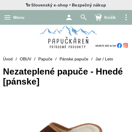
Menu
Košík
Úvod
/
OBUV
/
Papuče
/
Pánske papuče
/
Jar / Leto
Nezateplené papuče - Hnedé
[pánske]