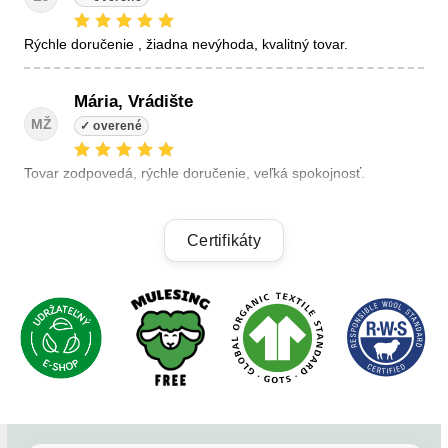
Rýchle doručenie , žiadna nevýhoda, kvalitný tovar.
Mária, Vrádište
MŽ
Tovar zodpovedá, rýchle doručenie, veľká spokojnosť.
Linda, Veľký Krtíš
Certifikáty
LK
+ kvalitné výrobky, + výhodné ceny, +rýchle dodanie.
Alzbeta, Zatin
AB
Odporucam.