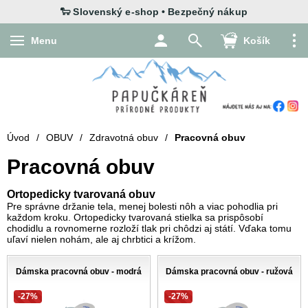
Menu
Košík
Úvod
/
OBUV
/
Zdravotná obuv
/
Pracovná obuv
Pracovná obuv
Ortopedicky tvarovaná obuv
Pre správne držanie tela, menej bolesti nôh a viac pohodlia pri
každom kroku. Ortopedicky tvarovaná stielka sa prispôsobí
chodidlu a rovnomerne rozloží tlak pri chôdzi aj státí. Vďaka tomu
uľaví nielen nohám, ale aj chrbtici a krížom.
Dámska pracovná obuv - modrá
Dámska pracovná obuv - ružová
-27%
-27%