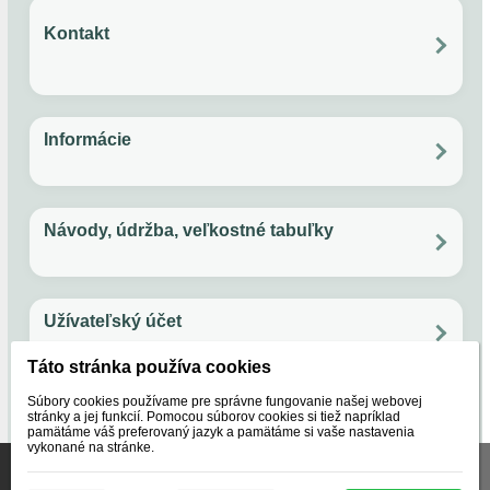
Kontakt
Overený zákazník
?
Po - Pia: 11:00 - 17:00
Email: papuckaren@gmail.com
Facebook
Instagram
Rýchlosť.
Informácie
Andrea, Gbely
Všetko o nákupe
Ochrana súkromia
Obchodné podmienky
Vernostný program
AĎ
Návody, údržba, veľkostné tabuľky
Rýchlo dodané výborná komunikácia.
Údržba ovčej vlny
Ako používať guličky do sušičky na bielizeň
Veľkostná tabuľka - papuče
Veľkostná tabuľka - svetre
Užívateľský účet
Fero, Bratislava
FS
Objednávky
Táto stránka používa cookies
Nastavenie účtu
Reklamácie
Obľúbené
rychlo.
Súbory cookies používame pre správne fungovanie našej webovej
O nás
stránky a jej funkcií. Pomocou súborov cookies si tiež napríklad
pamätáme váš preferovaný jazyk a pamätáme si vaše nastavenia
vykonané na stránke.
Naše značky
Certifikáty
Lubica, Partizánske
Táto stránka používa súbory cookies, ktoré nám pomáhajú
O nás
poskytovať služby. Používaním našich služieb vyjadrujete
LŽ