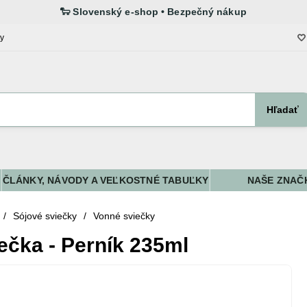
ty
Hľadať
ČLÁNKY, NÁVODY A VEĽKOSTNÉ TABUĽKY
NAŠE ZNAČ
/
Sójové sviečky
/
Vonné sviečky
ečka - Perník 235ml