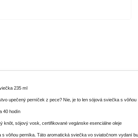
sviečka 235 ml
stvo upečený perníček z pece? Nie, je to len sójová sviečka s vôňou 
a 40 hodín
ý knôt, sójový vosk, certifikované vegánske esenciálne oleje
 s vôňou perníka. Táto aromatická sviečka vo sviatočnom vydaní b