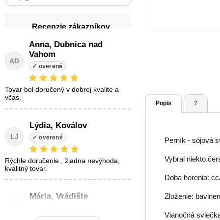
Recenzie zákazníkov
Anna, Dubnica nad
Vahom
AD
tovar bol doručený v dobrej kvalite a
včas.
Popis
?
Lýdia, Koválov
LJ
Perník - sójová 
Vybral niekto čer
Rýchle doručenie , žiadna nevýhoda,
kvalitný tovar.
Doba horenia: cc
Mária, Vrádište
Zloženie: bavlnen
MŽ
Vianočná sviečka