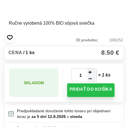
Ručne vyrobená 100% BIO sójová sviečka
ID produktu
1000252
8.50 €
CENA
/ 1 ks
× 1 ks
SKLADOM
PRIDAŤ DO KOŠÍKA
Predpokladané doručenie tohto tovaru pri objednaní
teraz je
za 5 dní
12.8.2026
v
streda