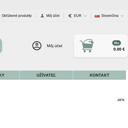
Obľúbené produkty
Môj účet
EUR
Slovenčina
0ks
Môj účet
0.00 €
KY
UŽÍVATEĽ
KONTAKT
-43%