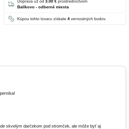
Doprava už od
3.00 €
prostredníctvom
Balíkovo - odberné miesta
Kúpou tohto tovaru získate
4
vernostných bodov.
perníka!
ude skvelým darčekom pod stromček, ale môže byť aj