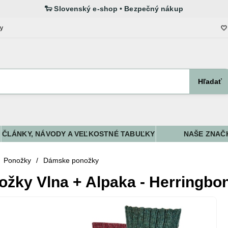
ty
Hľadať
ČLÁNKY, NÁVODY A VEĽKOSTNÉ TABUĽKY
NAŠE ZNAČ
Ponožky
/
Dámske ponožky
žky Vlna + Alpaka - Herringbon