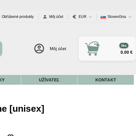
Obľúbené produkty
Môj účet
EUR
Slovenčina
0ks
Môj účet
0.00 €
KY
UŽÍVATEĽ
KONTAKT
e [unisex]