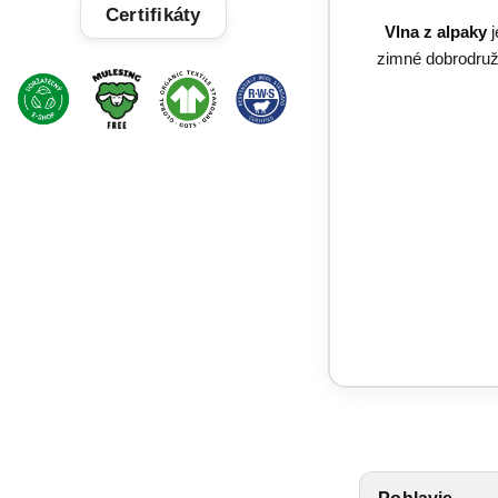
Certifikáty
Tovar zodpovedá, rýchle doručenie,
Vlna z alpaky
veľká spokojnosť.
zimné dobrodruž
Linda, Veľký Krtíš
LK
+ kvalitné výrobky, + výhodné ceny,
+rýchle dodanie.
Alzbeta, Zatin
AB
Odporucam.
Overený zákazník
?
Rýchlosť.