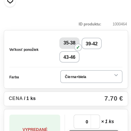
ID produktu
1000464
35-38
39-42
Veľkosť ponožiek
43-46
Farba
7.70 €
CENA
/ 1 ks
× 1 ks
VYPREDANÉ