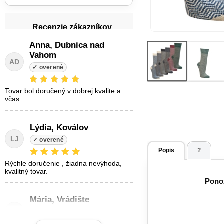
Recenzie zákazníkov
Anna, Dubnica nad
Vahom
AD
tovar bol doručený v dobrej kvalite a
včas.
Lýdia, Koválov
LJ
Popis
?
Rýchle doručenie , žiadna nevýhoda,
kvalitný tovar.
Ponož
Mária, Vrádište
MŽ