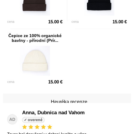
15.00 €
15.00 €
cena
cena
Čepice ze 100% organické
bavlny - přírodní (Prír...
15.00 €
cena
Heuréka recenze
Anna, Dubnica nad Vahom
AD
tovar bol doručený v dobrej kvalite a včas.