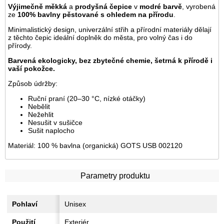
Výjimečně měkká
a
prodyšná čepice
v
modré barvě
, vyrobená
ze
100% bavlny pěstované s ohledem na přírodu
.
Minimalistický design, univerzální střih a přírodní materiály dělají
z těchto čepic ideální doplněk do města, pro volný čas i do
přírody.
Barvená ekologicky, bez zbytečné chemie, šetrná k přírodě i
vaší pokožce.
Způsob údržby:
Ruční praní (20–30 °C, nízké otáčky)
Nebělit
Nežehlit
Nesušit v sušičce
Sušit naplocho
Materiál: 100 % bavlna (organická) GOTS USB 002120
Parametry produktu
Pohlaví
Unisex
Použití
Exteriér