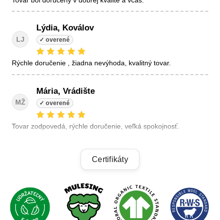
Lýdia, Koválov
LJ
Rýchle doručenie , žiadna nevýhoda, kvalitný tovar.
Mária, Vrádište
MŽ
Tovar zodpovedá, rýchle doručenie, veľká spokojnosť.
Linda, Veľký Krtíš
Certifikáty
LK
+ kvalitné výrobky, + výhodné ceny, +rýchle dodanie.
Alzbeta, Zatin