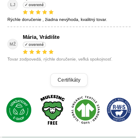
LJ
Rýchle doručenie , žiadna nevýhoda, kvalitný tovar.
Mária, Vrádište
MŽ
Tovar zodpovedá, rýchle doručenie, veľká spokojnosť.
Linda, Veľký Krtíš
Certifikáty
LK
+ kvalitné výrobky, + výhodné ceny, +rýchle dodanie.
Alzbeta, Zatin
AB