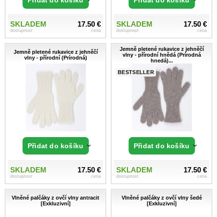
SKLADEM
17.50 €
SKLADEM
17.50 €
dostupnost
cena
dostupnost
cena
Jemně pletené rukavice z jehněčí
Jemně pletené rukavice z jehněčí
vlny - přírodní hnědá (Prírodná
vlny - přírodní (Prírodná)
hnedá)...
BESTSELLER
Přidat do košíku
Přidat do košíku
SKLADEM
17.50 €
SKLADEM
17.50 €
dostupnost
cena
dostupnost
cena
Vlněné palčáky z ovčí vlny antracit
Vlněné palčáky z ovčí vlny šedé
[Exkluzivní]
[Exkluzivní]