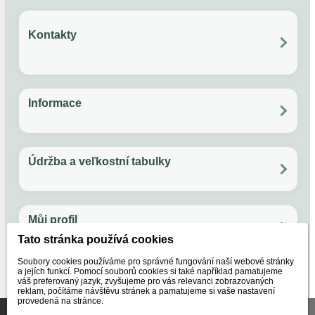
Odporucam.
Kontakty
Ověřený zákazník
?
Po - Pia: 11:00 - 17:00
Email: papuckaren@gmail.com
Facebook
Instagram
Rýchlosť.
Informace
Andrea, Gbely
Všechno o nákupu
Ochrana soukromí
Obchodní podmínky
Věrnostní program
AĎ
Údržba a veľkostní tabulky
Rýchlo dodané výborná komunikácia.
Údržba ovčí vlny
Jak používat kuličky do sušičky na prádlo
Velikostní tabulka
Veľkostná tabuľka - svetre
Můj profil
Fero, Bratislava
FS
Tato stránka používá cookies
Objednávky
Nastavení účtu
Reklamace
Oblíbené
Soubory cookies používáme pro správné fungování naší webové stránky
rychlo.
a jejích funkcí. Pomocí souborů cookies si také například pamatujeme
O nás
váš preferovaný jazyk, zvyšujeme pro vás relevanci zobrazovaných
reklam, počítáme návštěvu stránek a pamatujeme si vaše nastavení
provedená na stránce.
Naše značky
Certifikáty
Lubica, Partizánske
Tato stránka používá soubory cookies, které nám pomáhají
O nás