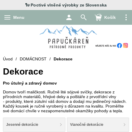
Menu
Košík
Úvod
/
DOMÁCNOST
/
Dekorace
Dekorace
Pro útulný a zdravý domov
Domov tvoří maličkosti. Ručně lité sójové svíčky, dekorace z
přírodních materiálů, hřejivé deky a polštáře z prvotřídní vlny
- produkty, které zútulní váš domov a dodají mu jedinečný nádech.
Každý kousek je ručně vyrobený s důrazem na kvalitu. Proměňte
své domácí chvíle v nezapomenutelné okamžiky pohody a tepla.
Jesenné dekorácie
Vianočné dekorácie