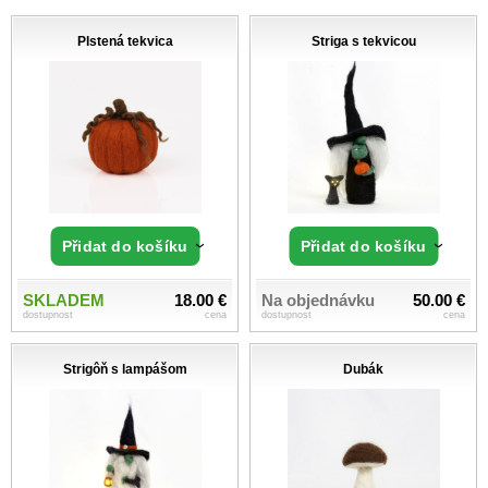
Plstená tekvica
Striga s tekvicou
Přidat do košíku
Přidat do košíku
SKLADEM
18.00 €
Na objednávku
50.00 €
dostupnost
cena
dostupnost
cena
Strigôň s lampášom
Dubák