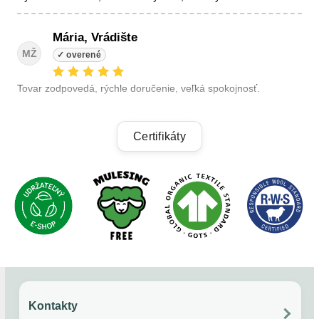
Mária, Vrádište
MŽ
Tovar zodpovedá, rýchle doručenie, veľká spokojnosť.
Linda, Veľký Krtíš
Certifikáty
LK
+ kvalitné výrobky, + výhodné ceny, +rýchle dodanie.
Alzbeta, Zatin
AB
Odporucam.
Kontakty
Ověřený zákazník