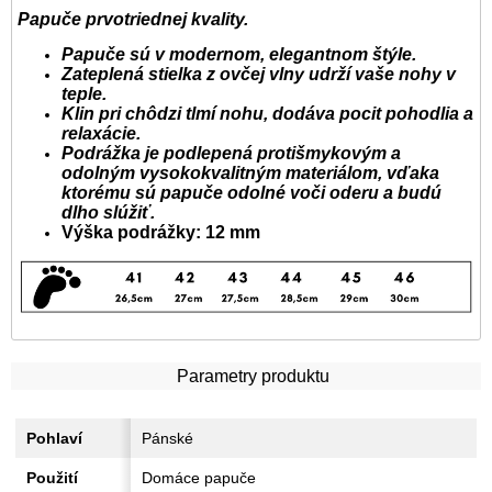
Papuče prvotriednej kvality.
Papuče sú v modernom, elegantnom štýle.
Zateplená stielka z ovčej vlny udrží vaše nohy v
teple.
Klin pri chôdzi tlmí nohu, dodáva pocit pohodlia a
relaxácie.
Podrážka je podlepená protišmykovým a
odolným vysokokvalitným materiálom, vďaka
ktorému sú papuče odolné voči oderu a budú
dlho slúžiť.
Výška podrážky: 12 mm
Parametry produktu
Pohlaví
Pánské
Použití
Domáce papuče