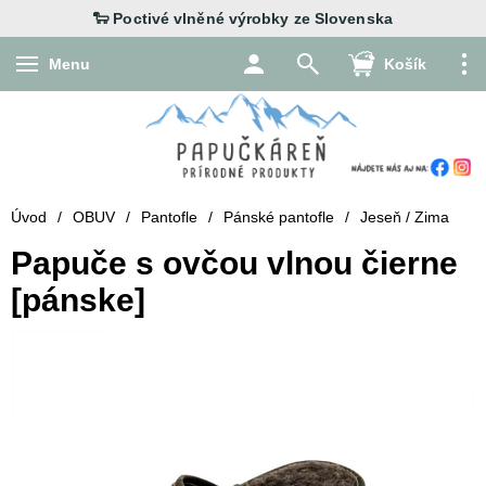
Menu
Košík
Úvod
/
OBUV
/
Pantofle
/
Pánské pantofle
/
Jeseň / Zima
Papuče s ovčou vlnou čierne
[pánske]