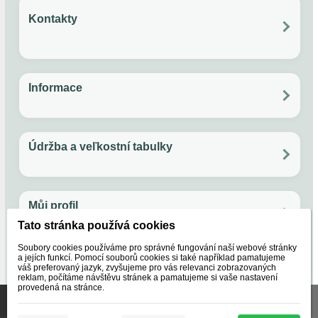
Kontakty
Ověřený zákazník
?
Po - Pia: 11:00 - 17:00
Email: papuckaren@gmail.com
Facebook
Instagram
Rýchlosť.
Informace
Andrea, Gbely
Všechno o nákupu
Ochrana soukromí
Obchodní podmínky
Věrnostní program
AĎ
Údržba a veľkostní tabulky
Rýchlo dodané výborná komunikácia.
Údržba ovčí vlny
Jak používat kuličky do sušičky na prádlo
Velikostní tabulka
Veľkostná tabuľka - svetre
Můj profil
Fero, Bratislava
FS
Tato stránka používá cookies
Objednávky
Nastavení účtu
Reklamace
Oblíbené
Soubory cookies používáme pro správné fungování naší webové stránky
rychlo.
a jejích funkcí. Pomocí souborů cookies si také například pamatujeme
O nás
váš preferovaný jazyk, zvyšujeme pro vás relevanci zobrazovaných
reklam, počítáme návštěvu stránek a pamatujeme si vaše nastavení
provedená na stránce.
Naše značky
Certifikáty
Lubica, Partizánske
Tato stránka používá soubory cookies, které nám pomáhají
O nás
poskytovat služby. Používáním našich služeb vyjadřujete
LŽ