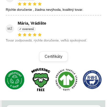
Rýchle doručenie , žiadna nevýhoda, kvalitný tovar.
Mária, Vrádište
MŽ
Tovar zodpovedá, rýchle doručenie, veľká spokojnosť.
Linda, Veľký Krtíš
Certifikáty
LK
+ kvalitné výrobky, + výhodné ceny, +rýchle dodanie.
Alzbeta, Zatin
AB
Odporucam.