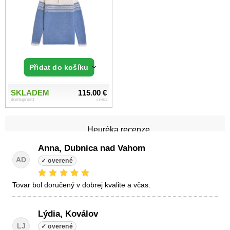
Přidat do košíku
SKLADEM
115.00 €
dostupnost
cena
Heuréka recenze
Anna, Dubnica nad Vahom
AD
tovar bol doručený v dobrej kvalite a včas.
Lýdia, Koválov
LJ