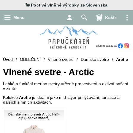
Menu
Košík
Úvod
/
OBLEČENÍ
/
Vlnené svetre
/
Dámske svetre
/
Arctic
Vlnené svetre - Arctic
Lehké a funkční merino svetry určené pro vrstvení a aktivní nošení
v zimě.
Kolekce
Arctic
je ideální jako mid-layer při lyžování, turistice a
dalších zimních aktivitách.
Dámský merino svetr Arctic Half-
Zip (Ľadovo modrá)