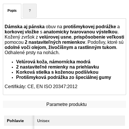
Popis
?
Dámska aj pánska
obuv na
protišmykovej podrážke
a
korkovej vložke
s
anatomicky tvarovanou výstelkou
.
Kožený zvršok z
velúrovej usne
,
prispôsobenie veľkosti
pomocou
2 nastaviteľných remienkov
. Podošvy, ktoré sú
odolné voči olejom, živočíšnym a rastlinným tukom
.
Odhalené prsty na nohách.
Velúrová koža, námornícka modrá
2 nastaviteľné remienky na priehlavku
Korková stielka s koženou podšívkou
Protišmyková podrážka zo špeciálnej gumy
Certifikáty: CE, EN ISO 20347:2012
Parametre produktu
Pohlavie
Unisex