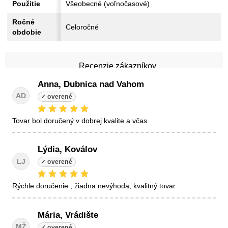
Použitie
Všeobecné (voľnočasové)
Ročné
Celoročné
obdobie
Recenzie zákazníkov
Anna, Dubnica nad Vahom
AD
tovar bol doručený v dobrej kvalite a včas.
Lýdia, Koválov
LJ
Rýchle doručenie , žiadna nevýhoda, kvalitný tovar.
Mária, Vrádište
MŽ