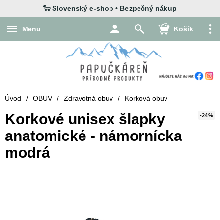
Menu
Košík
Úvod
/
OBUV
/
Zdravotná obuv
/
Korková obuv
Korkové unisex šlapky
-24%
anatomické - námornícka
modrá