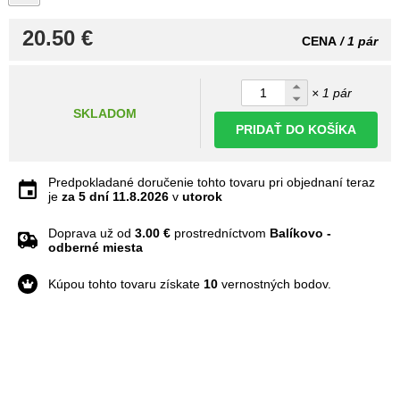
20.50 €
CENA
/ 1 pár
× 1 pár
SKLADOM
PRIDAŤ DO KOŠÍKA
Predpokladané doručenie tohto tovaru pri objednaní teraz
je
za 5 dní
11.8.2026
v
utorok
Doprava už od
3.00 €
prostredníctvom
Balíkovo -
odberné miesta
Kúpou tohto tovaru získate
10
vernostných bodov.