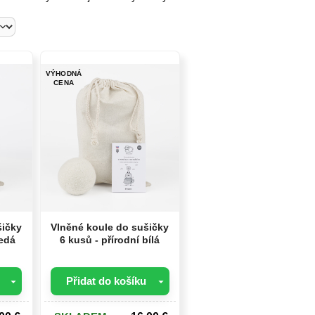
VÝHODNÁ
CENA
šičky
Vlněné koule do sušičky
šedá
6 kusů - přírodní bílá
Přidat do košíku