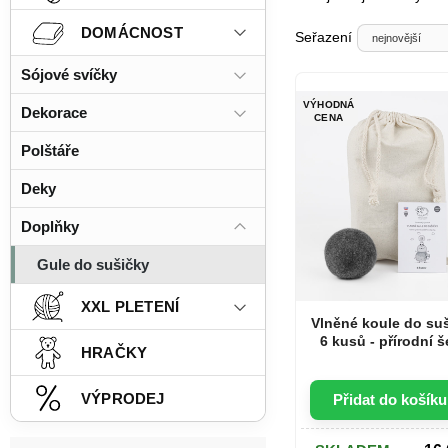
DOMÁCNOST
Seřazení
Sójové svíčky
VÝHODNÁ
Dekorace
CENA
Polštáře
Deky
Doplňky
Gule do sušičky
XXL PLETENÍ
Vlněné koule do su
6 kusů - přírodní 
HRAČKY
VÝPRODEJ
Přidat do košíku