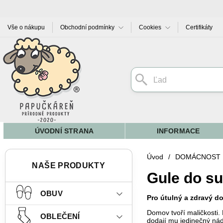
Vše o nákupu
Obchodní podmínky
Cookies
Certifikáty
ÚVODNÍ STRANA
INFORMACE
Úvod
/
DOMÁCNOST
NAŠE PRODUKTY
Gule do su
OBUV
Pro útulný a zdravý 
Domov tvoří maličkosti. 
OBLEČENÍ
dodají mu jedinečný ná