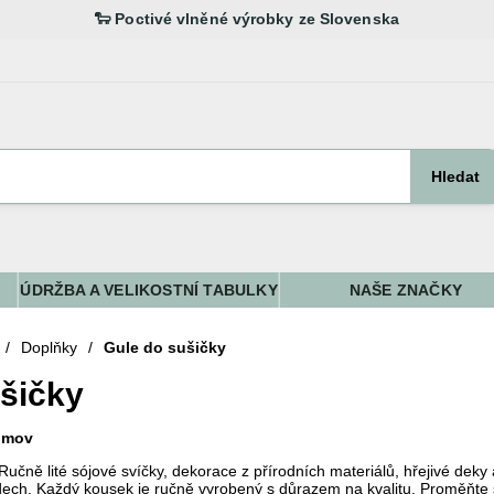
Hledat
ÚDRŽBA A VELIKOSTNÍ TABULKY
NAŠE ZNAČKY
/
Doplňky
/
Gule do sušičky
šičky
domov
Ručně lité sójové svíčky, dekorace z přírodních materiálů, hřejivé deky 
dech. Každý kousek je ručně vyrobený s důrazem na kvalitu. Proměňte