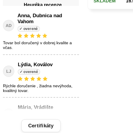
SKLADEM
16.
Heuréka recenze
Anna, Dubnica nad
Vahom
AD
tovar bol doručený v dobrej kvalite a
včas.
Lýdia, Koválov
LJ
Rýchle doručenie , žiadna nevýhoda,
kvalitný tovar.
Mária, Vrádište
MŽ
Certifikáty
Tovar zodpovedá, rýchle doručenie,