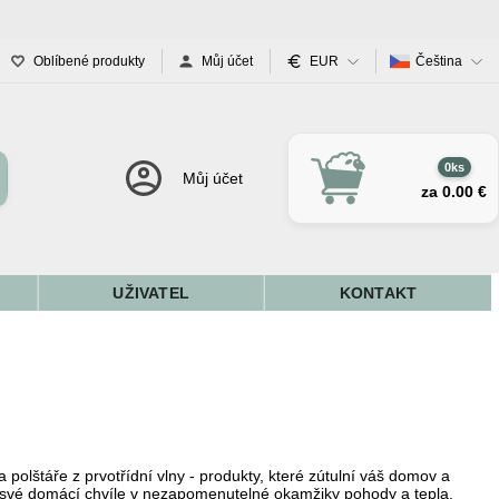
Oblíbené produkty
Můj účet
EUR
Čeština
0ks
Můj účet
za 0.00 €
UŽIVATEL
KONTAKT
a polštáře z prvotřídní vlny - produkty, které zútulní váš domov a
 své domácí chvíle v nezapomenutelné okamžiky pohody a tepla.