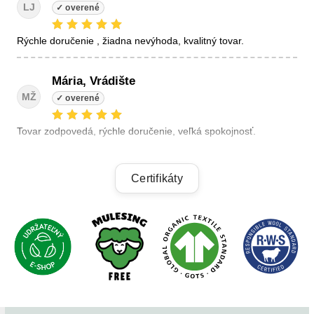
LJ
Rýchle doručenie , žiadna nevýhoda, kvalitný tovar.
Mária, Vrádište
MŽ
Tovar zodpovedá, rýchle doručenie, veľká spokojnosť.
Linda, Veľký Krtíš
Certifikáty
LK
+ kvalitné výrobky, + výhodné ceny, +rýchle dodanie.
Alzbeta, Zatin
AB
Odporucam.