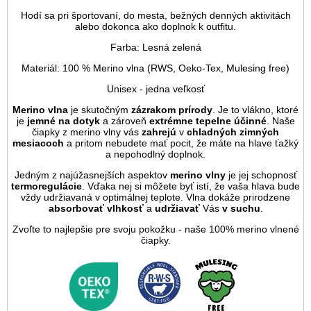
Hodí sa pri športovaní, do mesta, bežných denných aktivitách
alebo dokonca ako doplnok k outfitu.
Farba: Lesná zelená
Materiál: 100 % Merino vlna (RWS, Oeko-Tex, Mulesing free)
Unisex - jedna veľkosť
Merino vlna
je skutočným
zázrakom prírody
. Je to vlákno, ktoré
je
jemné na dotyk
a zároveň
extrémne tepelne účinné
. Naše
čiapky z merino vlny vás
zahrejú
v
chladných zimných
mesiacoch
a pritom nebudete mať pocit, že máte na hlave ťažký
a nepohodlný doplnok.
Jedným z najúžasnejších aspektov
merino vlny
je jej schopnosť
termoregulácie
. Vďaka nej si môžete byť istí, že vaša hlava bude
vždy udržiavaná v optimálnej teplote. Vlna dokáže prirodzene
absorbovať vlhkosť
a
udržiavať
Vás
v suchu
.
Zvoľte to najlepšie pre svoju pokožku - naše 100% merino vlnené
čiapky.