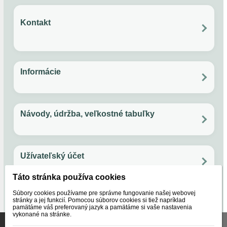
Kontakt
Overený zákazník
?
Po - Pia: 11:00 - 17:00
Email: papuckaren@gmail.com
Facebook
Instagram
Rýchlosť.
Informácie
Andrea, Gbely
Všetko o nákupe
Ochrana súkromia
Obchodné podmienky
Vernostný program
AĎ
Návody, údržba, veľkostné tabuľky
Rýchlo dodané výborná komunikácia.
Údržba ovčej vlny
Ako používať guličky do sušičky na bielizeň
Veľkostná tabuľka - papuče
Veľkostná tabuľka - svetre
Užívateľský účet
Fero, Bratislava
FS
Objednávky
Táto stránka používa cookies
Nastavenie účtu
Reklamácie
Obľúbené
rychlo.
Súbory cookies používame pre správne fungovanie našej webovej
O nás
stránky a jej funkcií. Pomocou súborov cookies si tiež napríklad
pamätáme váš preferovaný jazyk a pamätáme si vaše nastavenia
vykonané na stránke.
Naše značky
Certifikáty
Lubica, Partizánske
Táto stránka používa súbory cookies, ktoré nám pomáhajú
O nás