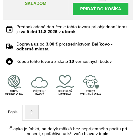
SKLADOM
PRIDAŤ DO KOŠÍKA
Predpokladané doručenie tohto tovaru pri objednaní teraz
je
za 5 dní
11.8.2026
v
utorok
Doprava už od
3.00 €
prostredníctvom
Balíkovo -
odberné miesta
Kúpou tohto tovaru získate
10
vernostných bodov.
Popis
?
Čiapka je ľahká, na dotyk mäkká bez nepríjemného pocitu pri
nosení, spoľahlivo udrží vašu hlavu v teple.