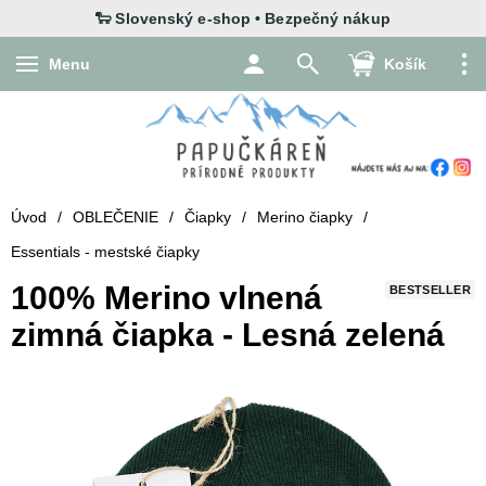
Menu
Košík
Úvod
/
OBLEČENIE
/
Čiapky
/
Merino čiapky
/
Essentials - mestské čiapky
100% Merino vlnená
BESTSELLER
zimná čiapka - Lesná zelená