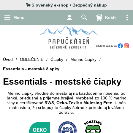
Menu
Košík
Úvod
/
OBLEČENIE
/
Čiapky
/
Merino čiapky
/
Essentials - mestské čiapky
Essentials - mestské čiapky
Merino čiapky vhodné do mesta aj na každodenné nosenie. Sú
ľahké, priedušné a príjemne hrejivé. Vyrobené zo 100 % merino
vlny a certifikované
RWS
,
Oeko-Tex®
a
Mulesing Free
. U nás
máte istotu, že si kupujete čiapky šetrné k prírode aj k vášmu
zdraviu.