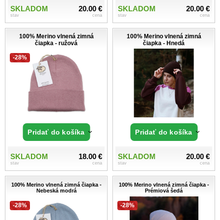
SKLADOM
20.00 €
SKLADOM
20.00 €
stav
cena
stav
cena
100% Merino vlnená zimná
100% Merino vlnená zimná
čiapka - ružová
čiapka - Hnedá
-28%
Pridať do košíka
Pridať do košíka
SKLADOM
18.00 €
SKLADOM
20.00 €
stav
cena
stav
cena
100% Merino vlnená zimná čiapka -
100% Merino vlnená zimná čiapka -
Nebeská modrá
Prémiová šedá
-28%
-28%